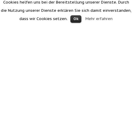
Cookies helfen uns bei der Bereitstellung unserer Dienste. Durch
die Nutzung unserer Dienste erklären Sie sich damit einverstanden,
dass wir Cookies setzen.
Mehr erfahren
Ok
The Mahrhof in Tesido – Holidays at
the entrance to Gsiesertal
Our farm is a closed court and since 1862 in the
possession of our family.
We run a farm full-time farm
with dairy cattle, homebred, 13 ha and 15 ha
agricultural green forest. Our forest provides timber
and fuel for the biomass heating system, which