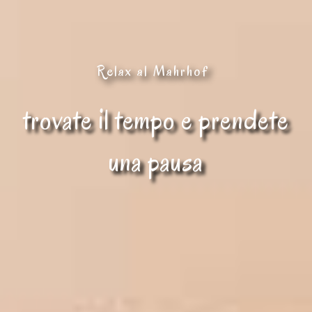
Relax al Mahrhof
trovate il tempo e prendete
una pausa